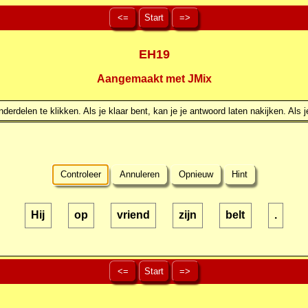
<=
Start
=>
EH19
Aangemaakt met JMix
erdelen te klikken. Als je klaar bent, kan je je antwoord laten nakijken. Als j
Controleer
Annuleren
Opnieuw
Hint
Hij
op
vriend
zijn
belt
.
<=
Start
=>