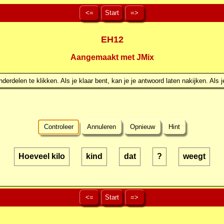
<=
Start
=>
EH12
Aangemaakt met JMix
erdelen te klikken. Als je klaar bent, kan je je antwoord laten nakijken. Als j
Controleer
Annuleren
Opnieuw
Hint
Hoeveel kilo
kind
dat
?
weegt
<=
Start
=>