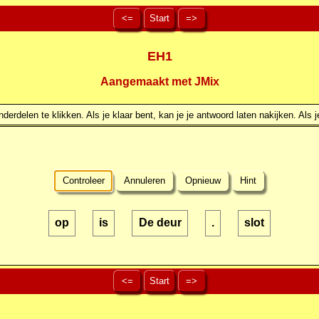
<=
Start
=>
EH1
Aangemaakt met JMix
erdelen te klikken. Als je klaar bent, kan je je antwoord laten nakijken. Als j
Controleer
Annuleren
Opnieuw
Hint
op
is
De deur
.
slot
<=
Start
=>