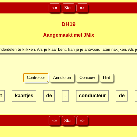
<=
Start
=>
DH19
Aangemaakt met JMix
erdelen te klikken. Als je klaar bent, kan je je antwoord laten nakijken. Als j
Controleer
Annuleren
Opnieuw
Hint
t
kaartjes
de
.
conducteur
de
<=
Start
=>