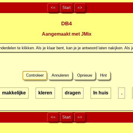
<=
Start
=>
DB4
Aangemaakt met JMix
erdelen te klikken. Als je klaar bent, kan je je antwoord laten nakijken. Als j
Controleer
Annuleren
Opnieuw
Hint
makkelijke
kleren
dragen
In huis
.
<=
Start
=>