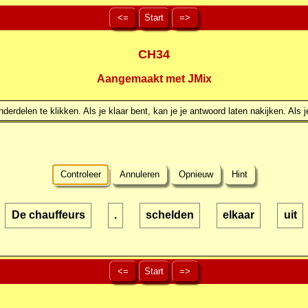
<=
Start
=>
CH34
Aangemaakt met JMix
erdelen te klikken. Als je klaar bent, kan je je antwoord laten nakijken. Als j
Controleer
Annuleren
Opnieuw
Hint
De chauffeurs
.
schelden
elkaar
uit
<=
Start
=>