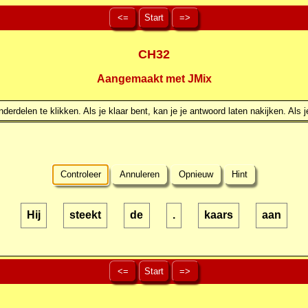
<=
Start
=>
CH32
Aangemaakt met JMix
erdelen te klikken. Als je klaar bent, kan je je antwoord laten nakijken. Als j
Controleer
Annuleren
Opnieuw
Hint
Hij
steekt
de
.
kaars
aan
<=
Start
=>