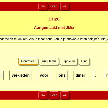
<=
Start
=>
CH20
Aangemaakt met JMix
erdelen te klikken. Als je klaar bent, kan je je antwoord laten nakijken. Als j
Controleer
Annuleren
Opnieuw
Hint
j
verkleden
voor
ons
diner
.
<=
Start
=>