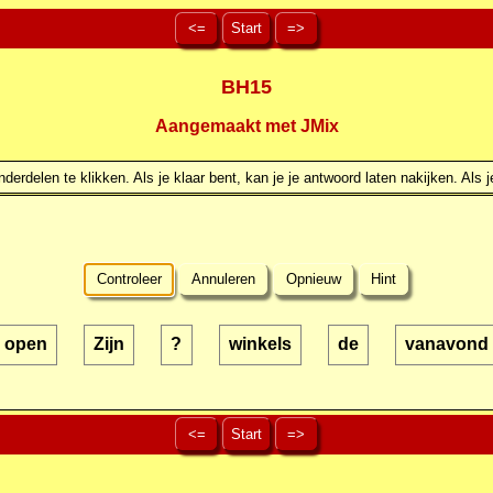
<=
Start
=>
BH15
Aangemaakt met JMix
erdelen te klikken. Als je klaar bent, kan je je antwoord laten nakijken. Als j
Controleer
Annuleren
Opnieuw
Hint
open
Zijn
?
winkels
de
vanavond
<=
Start
=>