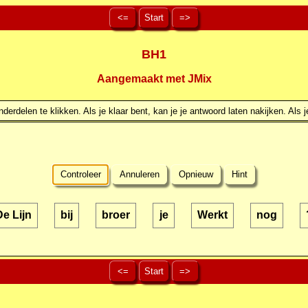
<=
Start
=>
BH1
Aangemaakt met JMix
erdelen te klikken. Als je klaar bent, kan je je antwoord laten nakijken. Als j
Controleer
Annuleren
Opnieuw
Hint
De Lijn
bij
broer
je
Werkt
nog
<=
Start
=>